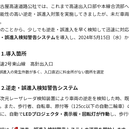
古屋高速道路公社では、これまで高速出入口部や本線合流部へ
能性の高い逆走・誤進入対策を実施してきましたが、未だ車両
。
のことから、少しでも逆走・誤進入を早く検知して迅速に対応
・誤進入検知警告システム
を導入し、2024年5月15日（水
1.導入箇所
速2号東山線 高針出入口
誤進入の発生件数が多く、入口直近に料金所がない箇所を選定
2.逆走・誤進入検知警告システム
次元レーザレーダ検知装置により車両の逆走を検知した時、既
。また、歩行者、自転車、原付等（125cc以下の自動二輪車
に、自動で
LEDプロジェクタ・表示板・回転灯が作動
し、歩行