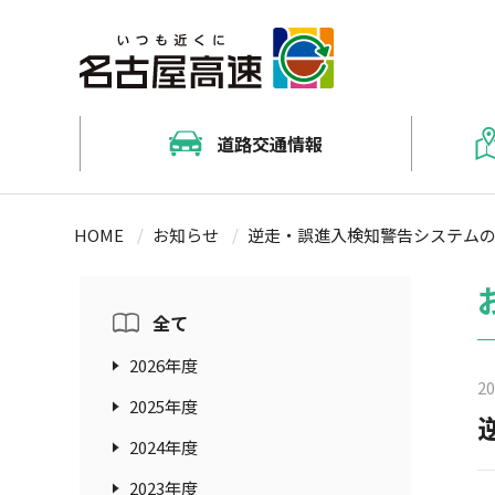
道路交通情報
名古屋高速道路交通情報マップ（J
料金・ルート検索（NEXCO中日
名古屋高速道路路線案内
キッズコンテンツ
HOME
お知らせ
逆走・誤進入検知警告システム
防災情報（通行止め）メールサ
料金情報
名古屋高速道路をご利用する前
お出かけ情報
工事予定車線規制情報
割引情報
おでかけ情報冊子「naco」
全て
ETCについて
2026年度
20
ETC対応料金所一覧
2025年度
2024年度
2023年度