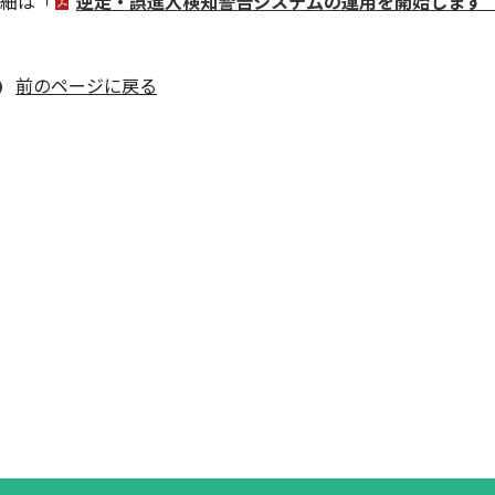
細は「
逆走・誤進入検知警告システムの運用を開始します（PD
前のページに戻る