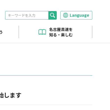
Language
報
名古屋高速を
う
知る・楽しむ
へ
始します