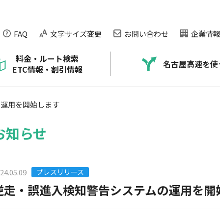
FAQ
文字サイズ変更
お問い合わせ
企業情
料金・ルート検索
名古屋高速を使
ETC情報・割引情報
ARTIC）
本）
NAGOYA EXPRESSWAY CHANNEL
名古屋高速の走り方のコツ
料金が正しく払えなかったお客さま
道路交通情報の提供
の運用を開始します
ービス
に
公社の取り組み
交通安全情報
ETCなんでもQ＆A
渋滞・混雑データ
お知らせ
ネックス・プラザのご紹介
ETC利用状況
ETCトラブルについて
24.05.09
プレスリリース
ETCシステム障害のお知らせ
逆走・誤進入検知警告システムの運用を開