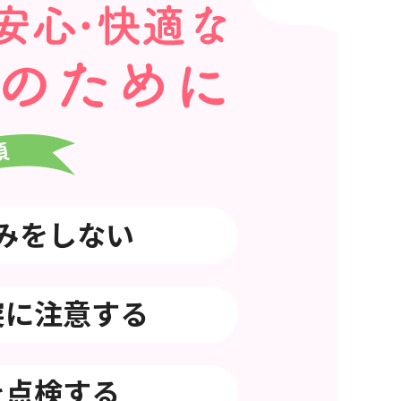
みをしない
突に注意する
を点検する