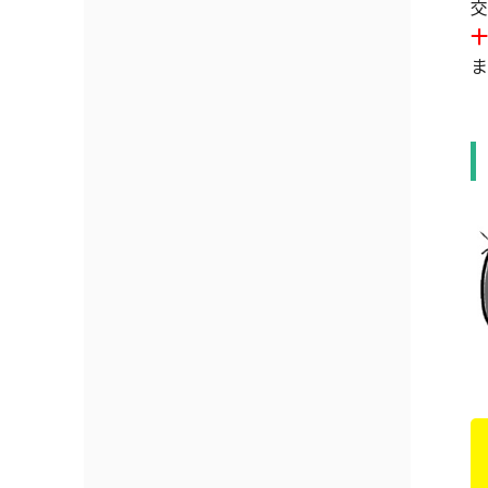
交
十
ま