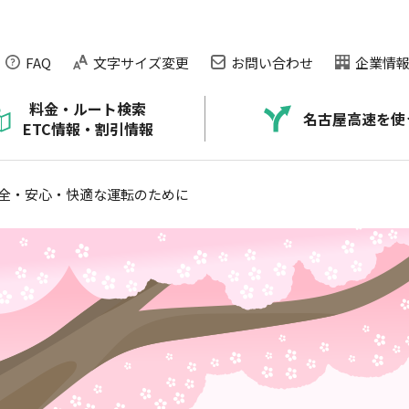
FAQ
文字サイズ変更
お問い合わせ
企業情
料金・ルート検索
名古屋高速を使
ETC情報・割引情報
ARTIC）
本）
NAGOYA EXPRESSWAY CHANNEL
名古屋高速の走り方のコツ
料金が正しく払えなかったお客さま
道路交通情報の提供
全・安心・快適な運転のために
ービス
に
公社の取り組み
交通安全情報
ETCなんでもQ＆A
渋滞・混雑データ
ネックス・プラザのご紹介
ETC利用状況
ETCトラブルについて
ETCシステム障害のお知らせ