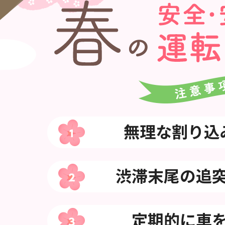
無理な割り込
渋滞末尾の追
定期的に車