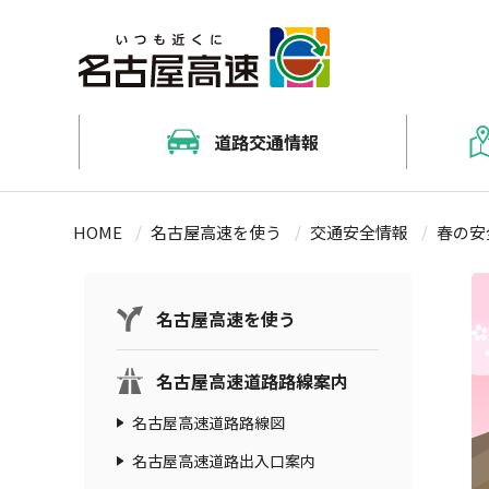
道路交通情報
名古屋高速道路交通情報マップ（J
料金・ルート検索（NEXCO中日
名古屋高速道路路線案内
キッズコンテンツ
HOME
名古屋高速を使う
交通安全情報
春の安
防災情報（通行止め）メールサ
料金情報
名古屋高速道路をご利用する前
お出かけ情報
工事予定車線規制情報
割引情報
おでかけ情報冊子「naco」
名古屋高速を使う
ETCについて
名古屋高速道路路線案内
ETC対応料金所一覧
名古屋高速道路路線図
名古屋高速道路出入口案内