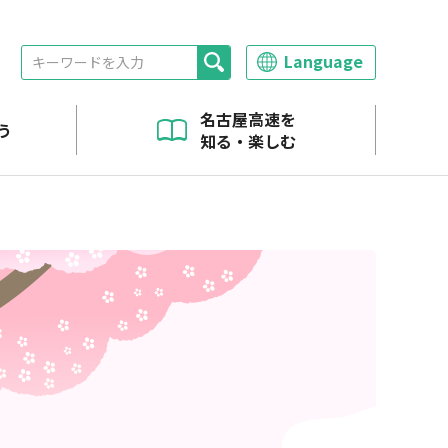
Language
報
名古屋高速を
う
知る・楽しむ
へ