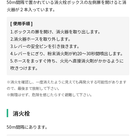
50m間隔で置かれている消火栓ボックスの左側扉を開けると消
火器が２本入っています。
[ 使用手順 ]
1.ボックスの扉を開け、消火器を取り出します。
2.消火器ホースを取り外します。
3.レバーの安全ピンを引き抜きます。
4.レバーをにぎり、粉末消火剤が約20～30秒間噴出します。
5.ホースをまっすぐ持ち、火元へ直接消火剤がかかるように
吹きつけます。
※消火を確認し、一度消えたように見えても再発火する可能性があります
ので、最後まで放射して下さい。
※無理はせず、危険を感じたらすぐ避難して下さい。
消火栓
50m間隔にあります。