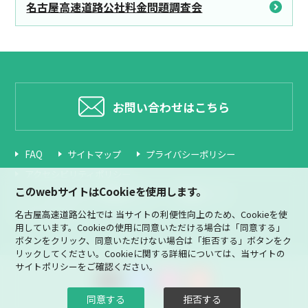
名古屋高速道路公社料金問題調査会
お問い合わせはこちら
FAQ
サイトマップ
プライバシーポリシー
アクセシビリティポリシー
このwebサイトはCookieを使用します。
ソーシャルメディア運用ポリシー
関連リンク
サイトポリシー
名古屋高速道路公社では 当サイトの利便性向上のため、Cookieを使
用しています。Cookieの使用に同意いただける場合は「同意する」
ボタンをクリック、同意いただけない場合は「拒否する」ボタンをク
リックしてください。Cookieに関する詳細については、当サイトの
サイトポリシー
をご確認ください。
同意する
拒否する
© Nagoya Expressway Public Corporation