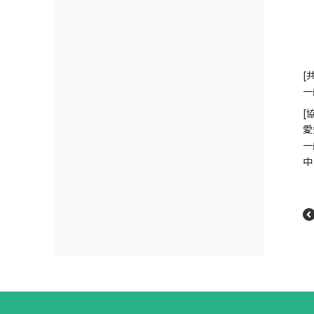
[
一
[
愛
一
中