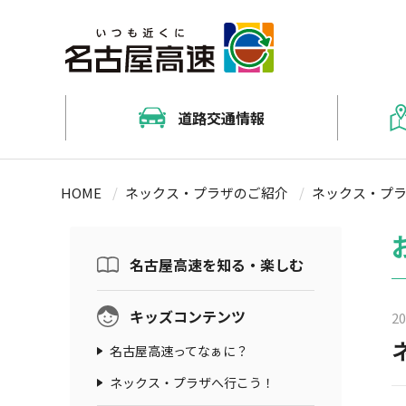
道路交通情報
名古屋高速道路交通情報マップ（J
料金・ルート検索（NEXCO中日
名古屋高速道路路線案内
キッズコンテンツ
HOME
ネックス・プラザのご紹介
ネックス・プラ
防災情報（通行止め）メールサ
料金情報
名古屋高速道路をご利用する前
お出かけ情報
工事予定車線規制情報
割引情報
おでかけ情報冊子「naco」
名古屋高速を知る・楽しむ
ETCについて
キッズコンテンツ
20
ETC対応料金所一覧
名古屋高速ってなぁに？
ネックス・プラザへ行こう！