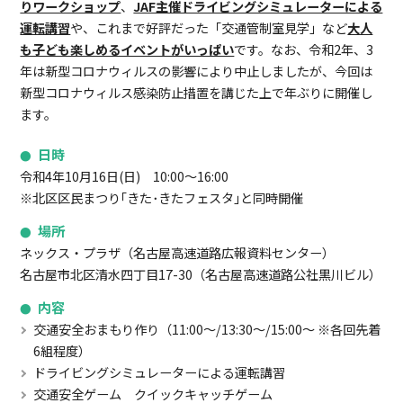
りワークショップ
、
JAF主催ドライビングシミュレーターによる
運転講習
や、これまで好評だった「交通管制室見学」など
大人
も子ども楽しめるイベントがいっぱい
です。なお、令和2年、3
年は新型コロナウィルスの影響により中止しましたが、今回は
新型コロナウィルス感染防止措置を講じた上で年ぶりに開催し
ます。
日時
令和4年10月16日(日) 10:00～16:00
※北区区民まつり｢きた･きたフェスタ｣と同時開催
場所
ネックス・プラザ（名古屋高速道路広報資料センター）
名古屋市北区清水四丁目17-30（名古屋高速道路公社黒川ビル）
内容
交通安全おまもり作り（11:00～/13:30～/15:00～ ※各回先着
6組程度）
ドライビングシミュレーターによる運転講習
交通安全ゲーム クイックキャッチゲーム