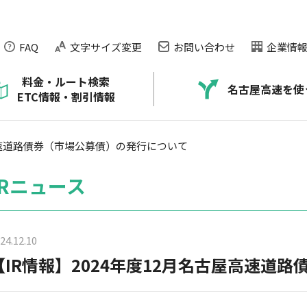
FAQ
文字サイズ変更
お問い合わせ
企業情
料金・ルート検索
名古屋高速を使
ETC情報・割引情報
ARTIC）
本）
NAGOYA EXPRESSWAY CHANNEL
名古屋高速の走り方のコツ
料金が正しく払えなかったお客さま
道路交通情報の提供
屋高速道路債券（市場公募債）の発行について
ービス
に
公社の取り組み
交通安全情報
ETCなんでもQ＆A
渋滞・混雑データ
IRニュース
ネックス・プラザのご紹介
ETC利用状況
ETCトラブルについて
24.12.10
ETCシステム障害のお知らせ
【IR情報】2024年度12月名古屋高速道