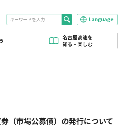
Language
報
名古屋高速を
う
知る・楽しむ
へ
路債券（市場公募債）の発行について