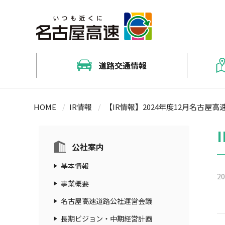
道路交通情報
名古屋高速道路交通情報マップ（J
料金・ルート検索（NEXCO中日
名古屋高速道路路線案内
キッズコンテンツ
HOME
IR情報
【IR情報】2024年度12月名古
防災情報（通行止め）メールサ
料金情報
名古屋高速道路をご利用する前
お出かけ情報
工事予定車線規制情報
割引情報
おでかけ情報冊子「naco」
公社案内
ETCについて
基本情報
20
ETC対応料金所一覧
事業概要
名古屋高速道路公社運営会議
長期ビジョン・中期経営計画